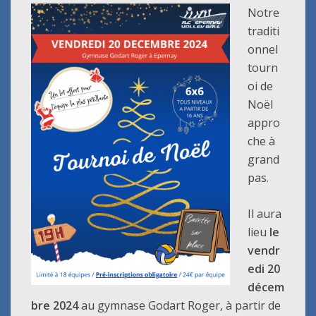
Notre
traditi
onnel
tourn
oi de
Noël
appro
che à
grand
pas.
Il aura
lieu
le
vendr
edi 20
décem
bre 2024
au gymnase Godart Roger, à partir de