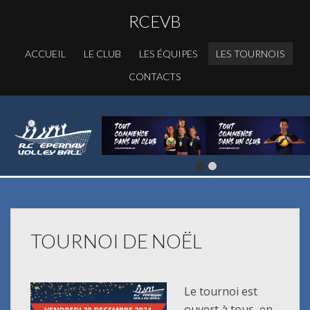
RCEVB
ACCUEIL
LE CLUB
LES ÉQUIPES
LES TOURNOIS
CONTACTS
TOURNOI DE NOËL
Le tournoi est
ouvert à tous, en